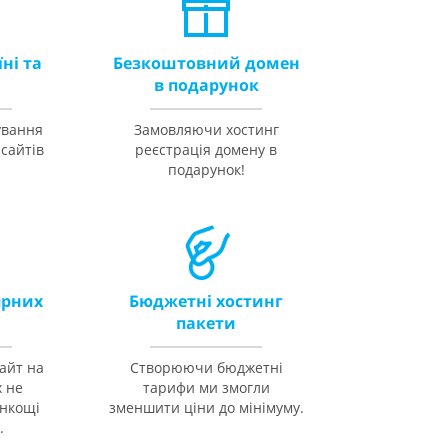
ні та
Безкоштовний домен
і
в подарунок
ування
Замовляючи хостинг
сайтів
реєстрація домену в
подарунок!
ярних
Бюджетні хостинг
пакети
айт на
Створюючи бюджетні
 не
тарифи ми змогли
онкощі
зменшити ціни до мінімуму.
.