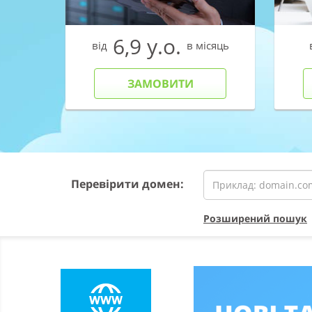
6,9 у.о.
ісяць
від
в місяць
ЗАМОВИТИ
Перевірити домен:
Розширений пошук