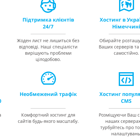
Підтримка клієнтів
Хостинг в Украї
24/7
Німеччин
Жоден лист не лишиться без
Обирайте розташ
відповіді. Наші спеціалісти
Ваших серверів та 
вирішують проблеми
самостійно.
цілодобово.
Необмежений трафік
Хостинг попул
0
CMS
а
Комфортний хостинг для
Розміщуючи Ваш с
S
сайтів будь-якого масштабу.
наших серверах
турбуйтесь про т
налаштувань