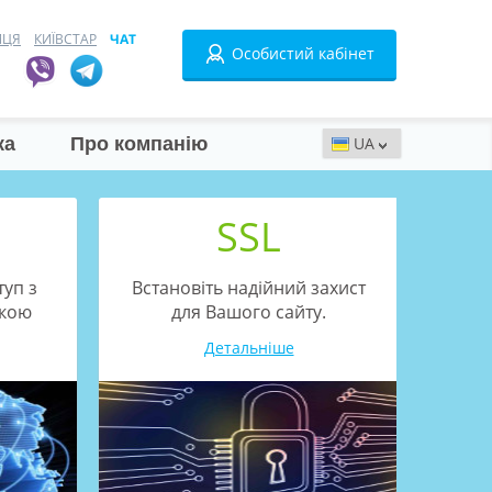
ИЦЯ
КИЇВСТАР
ЧАТ
Особистий кабінет
ка
Про компанію
SSL
туп з
Встановiть надiйний захист
Успіш
скою
для Вашого сайту.
Детальніше