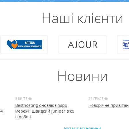
Наші клієнти
Новини
3 КВІТЕНЬ
25 ГРУДЕНЬ
Besthosting оновлює ядро
Новорічне привітан
рч
мережі: Швидкий Juniper вже
в роботі
Читати всі новини