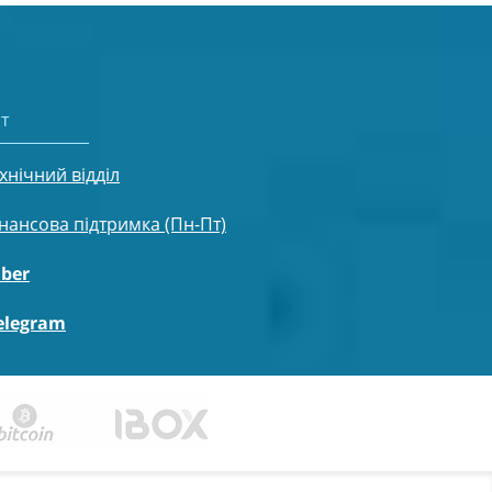
т
хнічний відділ
нансова підтримка (Пн-Пт)
iber
elegram