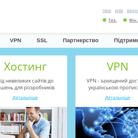
0800
КИЇВ
ВІНН
Тех.
Фін.
VPN
SSL
Партнерство
Підтрим
Хостинг
VPN
ід невеликих сайтів до
VPN - захищений дос
ішень для розробників
українською пропи
Детальніше
Детальніше