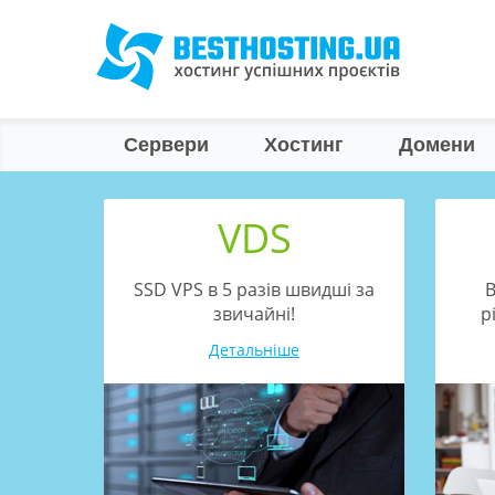
Сервери
Хостинг
Домени
и
VDS
сному
SSD VPS в 5 разів швидші за
В
звичайні!
р
Детальніше