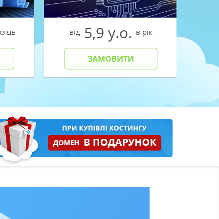
5,9 у.о.
ісяць
від
в рік
ві
ЗАМОВИТИ