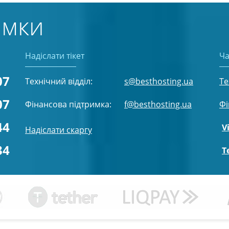
имки
Надіслати тікет
Ча
07
Технічний відділ:
s@besthosting.ua
Те
07
Фінансова підтримка:
f@besthosting.ua
Фі
44
V
Надіслати скаргу
34
T