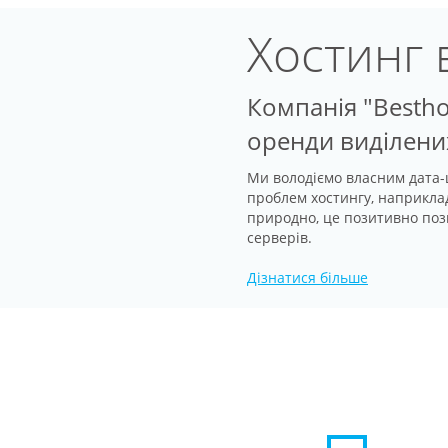
Хостинг 
Компанія "Besthos
оренди виділених
Ми володіємо власним дата-ц
проблем хостингу, наприклад
природно, це позитивно позн
серверів.
Дізнатися більше