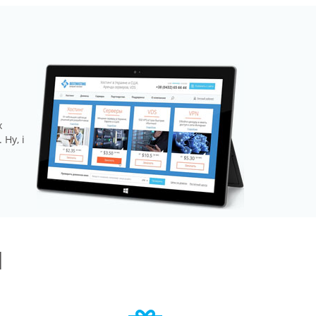
х
Ну, і
и