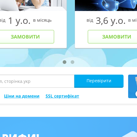
1 у.о.
3,6 у.о.
від
в місяць
від
в м
ЗАМОВИТИ
ЗАМОВИТИ
Перевірити
Ціни на домени
SSL сертифікат