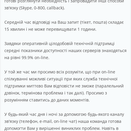
готові розглянути необхідність і запровадити інші способи
зв'язку (Skype, 0-800, callback).
Середній час відповіді на Ваш запит (тікет, пошта) складає
15 хвилин і не може перевищувати 1 години.
Завдяки оперативній цілодобовій технічній підтримці
середні показники доступності наших серверів знаходяться
на рівні 99.9% on-line.
У той же час ми просимо всіх розуміти, що при on-line
спілкуванні можливі ситуації при яких служба технічної
підтримки миттєво Вам відповісти не зможе (паралельний
дзвінок, термінова проблема і так далі). Просимо з
розумінням ставитись до даних моментів.
У будь-який час дня і ночі за допомогою будь-якого каналу
зв'язку (телефон, e-mail, on-line чат) наша команда готова
допомогти Вам у вирішенні виниклих проблем. Навіть в