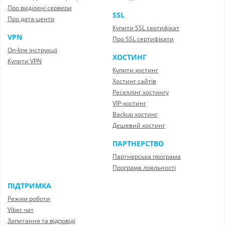
Про виділені сервери
SSL
Про дата-центр
Купити SSL сертифікат
VPN
Про SSL сертифікати
On-line інструкції
ХОСТИНГ
Купити VPN
Купити хостинг
Хостинг сайтів
Реселлінг хостингу
VIP-хостинг
Backup хостинг
Дешевий хостинг
ПАРТНЕРСТВО
Партнерська програма
Програма лояльності
ПІДТРИМКА
Режим роботи
Viber чат
Запитання та відповіді