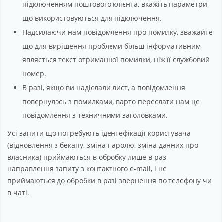
підключенням поштового клієнта, вкажіть параметри
що використовуються для підключення.
Надсилаючи нам повідомлення про помилку, зважайте
що для вирішення проблеми більш інформативним
являється текст отриманної помилки, ніж її службовий
номер.
В разі, якщо ви надіслали лист, а повідомлення
повернулось з помилками, варто переслати нам це
повідомлення з техничними заголовками.
Усі запити що потребують ідентефікації користувача
(відновлення з бекапу, зміна паролю, зміна данних про
власника) приймаються в обробку лише в разі
направлення запиту з контактного е-mail, і не
приймаються до обробки в разі звернення по телефону чи
в чаті.