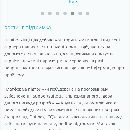
Київ
Партнерство
Підтримка
Хостинг підтримка
Про компанію
Наші фахівці цілодобово моніторять хостингові і виділені
сервера наших клієнтів. Моніторинг відбувається за
допомогою спеціального ПЗ, яке щохвилини опитує всі
сервіси і важливі параметри на серверах і в разі
непрацездатності подає сигнал і детальну інформацію про
проблему.
Платформа підтримки побудована на програмному
забезпеченні Supportsuite загальновизнаного лідера
даного вигляду розробок — Kayako, за допомогою якого
немає необхідності у використанні спеціальних програм
(наприклад, Outlook, ICQ),а досить всього лише на нашому
сайті натиснути на кнопку on-line підтримки. Ми також