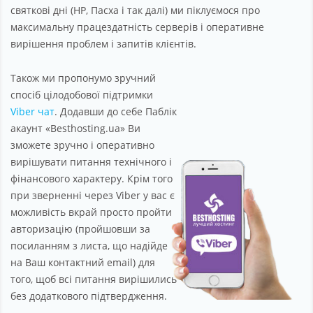
святкові дні (НР, Пасха і так далі) ми піклуємося про
максимальну працездатність серверів і оперативне
вирішення проблем і запитів клієнтів.
Також ми пропонумо зручний
спосіб цілодобової підтримки
Viber чат
. Додавши до себе Паблік
акаунт «Besthosting.ua» Ви
зможете зручно і оперативно
вирішувати питання технічного і
фінансового характеру. Крім того
при зверненні через Viber у вас є
можливість вкрай просто пройти
авторизацію (пройшовши за
посиланням з листа, що надійде
на Ваш контактний email) для
того, щоб всі питання вирішились
без додаткового підтвердження.