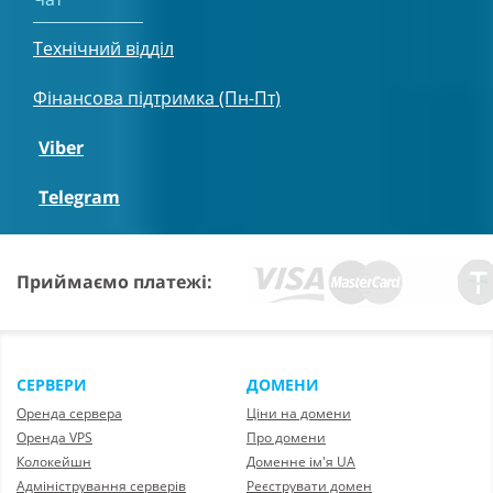
Технічний відділ
Фінансова підтримка (Пн-Пт)
Viber
Telegram
Приймаємо платежі:
СЕРВЕРИ
ДОМЕНИ
Оренда сервера
Ціни на домени
Оренда VPS
Про домени
Колокейшн
Доменне ім'я UA
Адміністрування серверів
Реєструвати домен