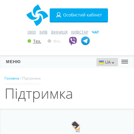
Особистий кабінет
0800
КИЇВ
ВІННИЦЯ
КИЇВСТАР
ЧАТ
Тех.
Фін.
МЕНЮ
Сервери
Головна
/ Підтримка
Підтримка
Хостинг
Домени
VPN
SSL