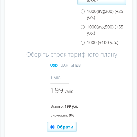
1000(avg200)
(+25
у.о.)
1000(avg500)
(+55
у.о.)
1000
(+100 у.о.)
Оберіть строк тарифного плану
USD
UAH
зПДВ
1 МІС.
199
/міс
Всього:
199 у.о.
Економія:
0%
Обрати