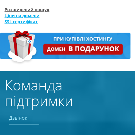
Розширений пошук
Ціни на домени
SSL сертифікат
Команда
підтримки
Дзвінок