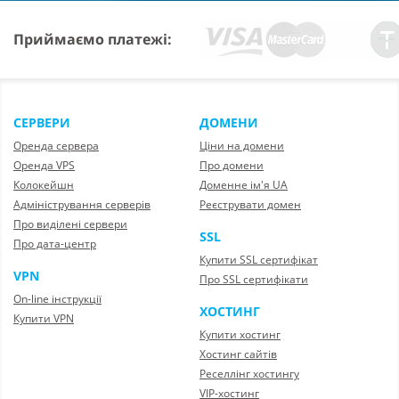
Приймаємо платежі:
СЕРВЕРИ
ДОМЕНИ
Оренда сервера
Ціни на домени
Оренда VPS
Про домени
Колокейшн
Доменне ім'я UA
Адміністрування серверів
Реєструвати домен
Про виділені сервери
SSL
Про дата-центр
Купити SSL сертифікат
VPN
Про SSL сертифікати
On-line інструкції
ХОСТИНГ
Купити VPN
Купити хостинг
Хостинг сайтів
Реселлінг хостингу
VIP-хостинг