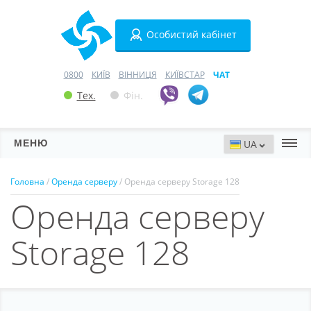
Особистий кабінет
0800
КИЇВ
ВІННИЦЯ
КИЇВСТАР
ЧАТ
Тех.
Фін.
МЕНЮ
Сервери
Головна
/
Оренда серверу
/ Оренда серверу Storage 128
Оренда серверу
Хостинг
Домени
Storage 128
VPN
SSL