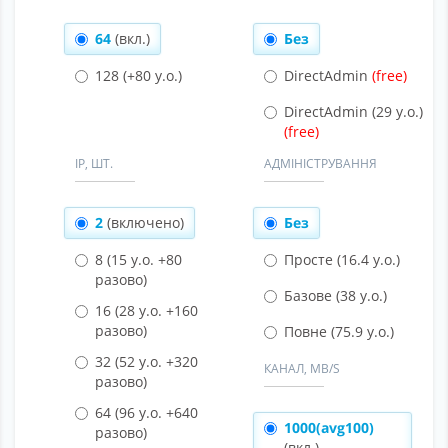
64
(вкл.)
Без
128
(+80 у.о.)
DirectAdmin
DirectAdmin
(29 у.о.)
IP, ШТ.
АДМІНІСТРУВАННЯ
2
(включено)
Без
8
(15 у.о. +80
Просте
(16.4 у.о.)
разово)
Базове
(38 у.о.)
16
(28 у.о. +160
разово)
Повне
(75.9 у.о.)
32
(52 у.о. +320
КАНАЛ, MB/S
разово)
64
(96 у.о. +640
1000(avg100)
разово)
(вкл.)