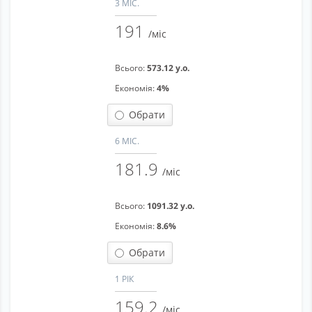
3 МІС.
191
/міс
Всього:
573.12 у.о.
Економія:
4%
Обрати
6 МІС.
181.9
/міс
Всього:
1091.32 у.о.
Економія:
8.6%
Обрати
1 РІК
159.2
/міс