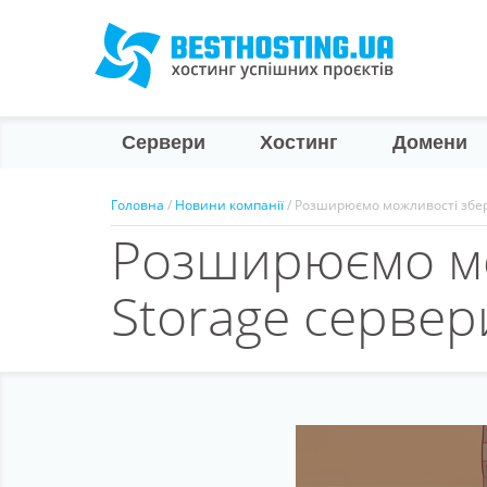
Сервери
Хостинг
Домени
Головна
/
Новини компанії
/ Розширюємо можливості збері
Розширюємо мож
Storage сервери