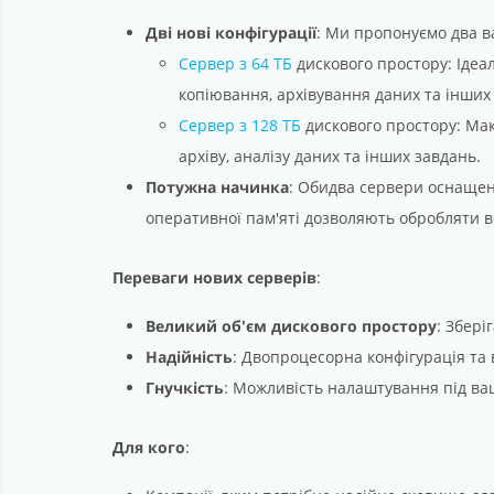
Дві нові конфігурації
: Ми пропонуємо два в
Сервер з 64 ТБ
дискового простору: Ідеа
копіювання, архівування даних та інших
Сервер з 128 ТБ
дискового простору: Мак
архіву, аналізу даних та інших завдань.
Потужна начинка
: Обидва сервери оснащені
оперативної пам'яті дозволяють обробляти в
Переваги нових серверів
:
Великий об'єм дискового простору
: Збері
Надійність
: Двопроцесорна конфігурація та
Гнучкість
: Можливість налаштування під ва
Для кого
: