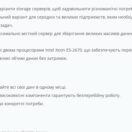
аріанти storage серверів, щоб задовольнити різноманітні потреб
льний варіант для середніх та великих підприємств, яким необх
 задач.
симально місткий сервер для зберігання великих масивів даних
 двома процесорами Intel Xeon E5-2670, що забезпечують переві
еликі об'єми даних без затримок.
гайте всі свої дані в одному місці.
 високоякісні компоненти гарантують безперебійну роботу.
ші конкретні потреби.