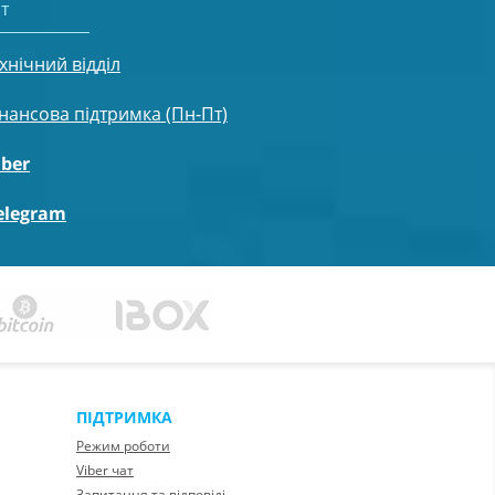
т
хнічний відділ
нансова підтримка (Пн-Пт)
iber
elegram
ПІДТРИМКА
Режим роботи
Viber чат
Запитання та відповіді