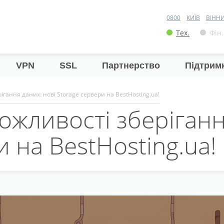
0800
КИЇВ
ВІНН
Тех.
Фін.
VPN
SSL
Партнерство
Підтрим
гання даних: нові Storage сервери на BestHosting.ua!
ливості зберігання
 на BestHosting.ua!