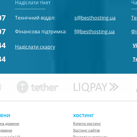
Надіслати тікет
Ча
07
Технічний відділ:
s@besthosting.ua
Те
07
Фінансова підтримка:
f@besthosting.ua
Фі
44
V
Надіслати скаргу
34
T
МЕНИ
ХОСТИНГ
 на домени
Купити хостинг
домени
Хостинг сайтів
нне ім'я UA
Реселлінг хостингу