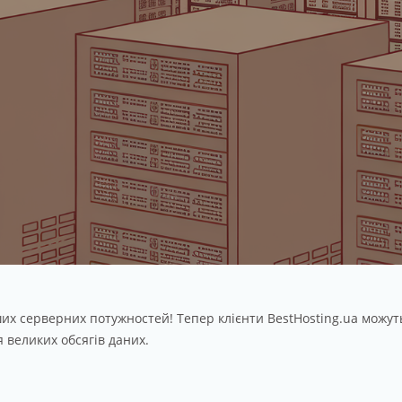
 серверних потужностей! Тепер клієнти BestHosting.ua можуть
 великих обсягів даних.