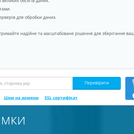
 великих обсягів даних.
тами.
ерверів для обробки даних.
 отримайте надійне та масштабоване рішення для зберігання ва
Перевірити
Ціни на домени
SSL сертифікат
имки