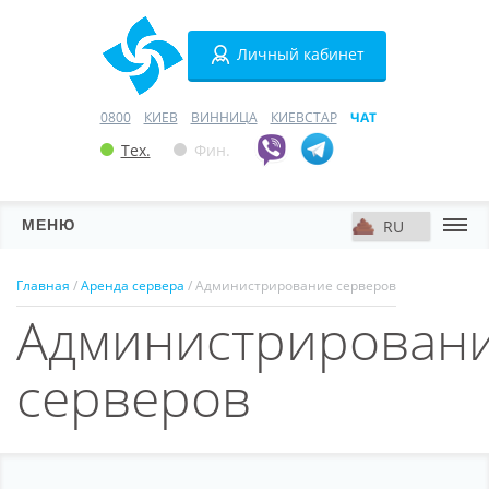
Личный кабинет
0800
КИЕВ
ВИННИЦА
КИЕВСТАР
ЧАТ
Тех.
Фин.
МЕНЮ
Серверы
Главная
/
Аренда сервера
/ Администрирование серверов
Администрирован
Хостинг
Домены
серверов
VPN
SSL