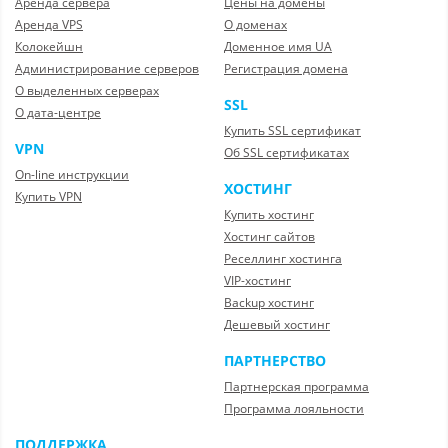
Аренда сервера
Цены на домены
Аренда VPS
О доменах
Колокейшн
Доменное имя UA
Администрирование серверов
Регистрация домена
О выделенных серверах
SSL
О дата-центре
Купить SSL сертификат
VPN
Об SSL сертификатах
On-line инструкции
ХОСТИНГ
Купить VPN
Купить хостинг
Хостинг сайтов
Реселлинг хостинга
VIP-хостинг
Backup хостинг
Дешевый хостинг
ПАРТНЕРСТВО
Партнерская программа
Программа лояльности
ПОДДЕРЖКА