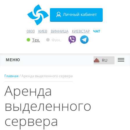
Личный кабинет
0800
КИЕВ
ВИННИЦА
КИЕВСТАР
ЧАТ
Тех.
Фин.
МЕНЮ
Серверы
Главная
/ Аренда выделенного сервера
Аренда
Хостинг
Домены
выделенного
VPN
сервера
SSL