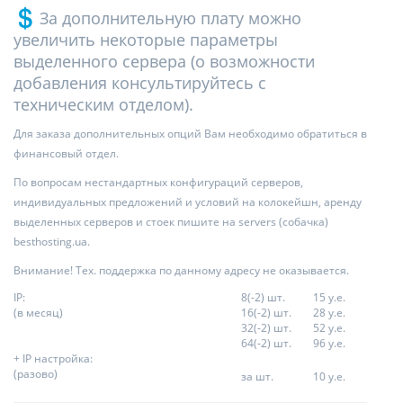
За дополнительную плату можно
увеличить некоторые параметры
выделенного сервера (о возможности
добавления консультируйтесь с
техническим отделом).
Для заказа дополнительных опций Вам необходимо обратиться в
финансовый отдел.
По вопросам нестандартных конфигураций серверов,
индивидуальных предложений и условий на колокейшн, аренду
выделенных серверов и стоек пишите на servers (собачка)
besthosting.ua.
Внимание! Тех. поддержка по данному адресу не оказывается.
IP:
8(-2) шт.
15 у.е.
(в месяц)
16(-2) шт.
28 у.е.
32(-2) шт.
52 у.е.
64(-2) шт.
96 у.е.
+ IP настройка:
(разово)
за шт.
10 у.е.