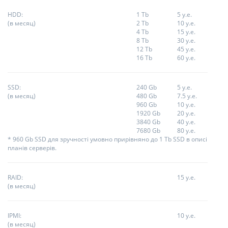
HDD:
1 Tb
5 у.е.
(в месяц)
2 Tb
10 у.е.
4 Tb
15 у.е.
8 Tb
30 у.е.
12 Tb
45 у.е.
16 Tb
60 у.е.
SSD:
240 Gb
5 у.е.
(в месяц)
480 Gb
7.5 у.е.
960 Gb
10 у.е.
1920 Gb
20 у.е.
3840 Gb
40 у.е.
7680 Gb
80 у.е.
* 960 Gb SSD для зручності умовно прирівняно до 1 Tb SSD в описі
планів серверів.
RAID:
15 у.е.
(в месяц)
IPMI:
10 у.е.
(в месяц)