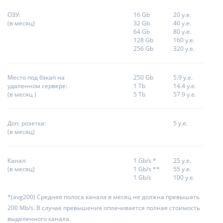
ОЗУ:
16 Gb
20 у.е.
(в месяц)
32 Gb
40 у.е.
64 Gb
80 у.е.
128 Gb
160 у.е.
256 Gb
320 у.е.
Место под бэкап на
250 Gb
5.9 у.е.
удаленном сервере:
1 Tb
14.4 у.е.
(в месяц )
5 Tb
57.9 у.е.
Доп. розетка:
5 у.е.
(в месяц)
Канал:
1 Gb/s *
25 у.е.
(в месяц)
1 Gb/s **
55 у.е.
1 Gb/s
100 у.е.
*(avg200) Средняя полоса канала в месяц не должна превышать
200 Mb/s. В случае превышения оплачивается полная стоимость
выделенного канала.