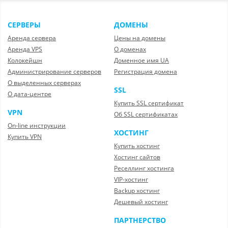
СЕРВЕРЫ
ДОМЕНЫ
Аренда сервера
Цены на домены
Аренда VPS
О доменах
Колокейшн
Доменное имя UA
Администрирование серверов
Регистрация домена
О выделенных серверах
SSL
О дата-центре
Купить SSL сертификат
VPN
Об SSL сертификатах
On-line инструкции
ХОСТИНГ
Купить VPN
Купить хостинг
Хостинг сайтов
Реселлинг хостинга
VIP-хостинг
Backup хостинг
Дешевый хостинг
ПАРТНЕРСТВО