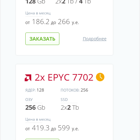
128
Gb
2x
2
Tb /
4
Tb
Цена
в месяц
186.2
266
от
до
у.е.
ЗАКАЗАТЬ
Подробнее
2x EPYC 7702
128
256
ЯДЕР:
ПОТОКОВ:
ОЗУ
SSD
256
Gb
2x
2
Tb
Цена
в месяц
419.3
599
от
до
у.е.