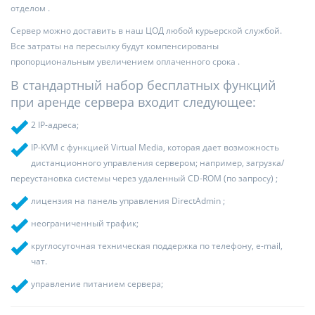
отделом .
Сервер можно доставить в наш ЦОД любой курьерской службой.
Все затраты на пересылку будут компенсированы
пропорциональным увеличением оплаченного срока .
В стандартный набор бесплатных функций
при аренде сервера входит следующее:
2 IP-адреса;
IP-KVM с функцией Virtual Media, которая дает возможность
дистанционного управления сервером; например, загрузка/
переустановка системы через удаленный CD-ROM (по запросу) ;
лицензия на панель управления DirectAdmin ;
неограниченный трафик;
круглосуточная техническая поддержка по телефону, e-mail,
чат.
управление питанием сервера;