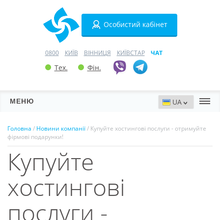
Особистий кабінет
0800
КИЇВ
ВІННИЦЯ
КИЇВСТАР
ЧАТ
Тех.
Фін.
МЕНЮ
Сервери
Головна
/
Новини компанії
/ Купуйте хостингові послуги - отримуйте
фірмові подарунки!
Хостинг
Купуйте
Домени
хостингові
VPN
послуги -
SSL