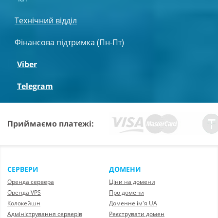
Технічний відділ
Фінансова підтримка (Пн-Пт)
Viber
Telegram
Приймаємо платежі:
СЕРВЕРИ
ДОМЕНИ
Оренда сервера
Ціни на домени
Оренда VPS
Про домени
Колокейшн
Доменне ім'я UA
Адміністрування серверів
Реєструвати домен