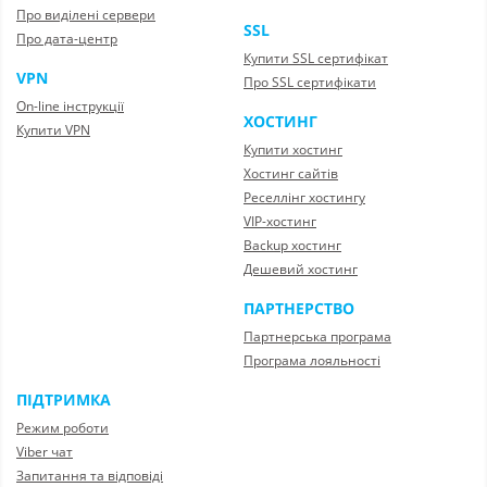
Про виділені сервери
SSL
Про дата-центр
Купити SSL сертифікат
VPN
Про SSL сертифікати
On-line інструкції
ХОСТИНГ
Купити VPN
Купити хостинг
Хостинг сайтів
Реселлінг хостингу
VIP-хостинг
Backup хостинг
Дешевий хостинг
ПАРТНЕРСТВО
Партнерська програма
Програма лояльності
ПІДТРИМКА
Режим роботи
Viber чат
Запитання та відповіді