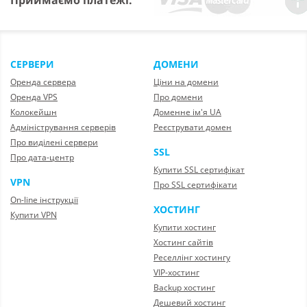
Приймаємо платежі:
СЕРВЕРИ
ДОМЕНИ
Оренда сервера
Ціни на домени
Оренда VPS
Про домени
Колокейшн
Доменне ім'я UA
Адміністрування серверів
Реєструвати домен
Про виділені сервери
SSL
Про дата-центр
Купити SSL сертифікат
VPN
Про SSL сертифікати
On-line інструкції
ХОСТИНГ
Купити VPN
Купити хостинг
Хостинг сайтів
Реселлінг хостингу
VIP-хостинг
Backup хостинг
Дешевий хостинг