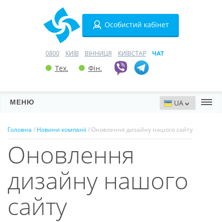
Особистий кабінет
0800
КИЇВ
ВІННИЦЯ
КИЇВСТАР
ЧАТ
Тех.
Фін.
МЕНЮ
Сервери
Головна
/
Новини компанії
/ Оновлення дизайну нашого сайту
Оновлення
Хостинг
Домени
дизайну нашого
VPN
сайту
SSL