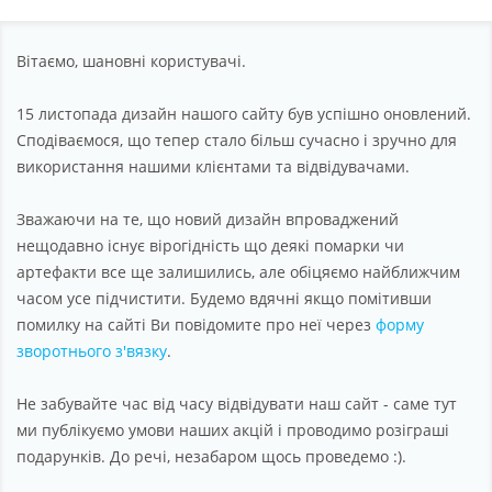
Партнерство
Підтримка
Вітаємо, шановні користувачі.
Про компанію
15 листопада дизайн нашого сайту був успішно оновлений.
Сподіваємося, що тепер стало більш сучасно і зручно для
використання нашими клієнтами та відвідувачами.
Зважаючи на те, що новий дизайн впроваджений
нещодавно існує вірогідність що деякі помарки чи
артефакти все ще залишились, але обіцяємо найближчим
часом усе підчистити. Будемо вдячні якщо помітивши
помилку на сайті Ви повідомите про неї через
форму
зворотнього з'вязку
.
Не забувайте час від часу відвідувати наш сайт - саме тут
ми публікуємо умови наших акцій і проводимо розіграші
подарунків. До речі, незабаром щось проведемо :).