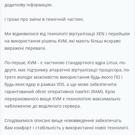
додаткову інформацію.
І трохи про зміни в технічній частині.
Ми відмовилися від технології віртуалізації XEN і перейшли
на використання рішень KVM, які мають більш яскраво
виражені переваги.
По-перше, KVM - є частиною стандартного ядра Linux, по-
друге, має підтримку апаратної віртуалізації процесора, по-
третє володіє можливістю використання будь-якого ПО і
будь-яких ядер в рамках VDS, а ще може забезпечити
гарантований обсяг оперативної пам'яті (RAM). Крім
перерахованого вище KVM є технологією максимально
наближеною до виділеного сервера.
Сподіваємося описані вище нововведення забезпечать
Вам комфорт і стабільність у використанні нової технології.