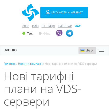
Особистий кабінет
0800
КИЇВ
ВІННИЦЯ
КИЇВСТАР
ЧАТ
Тех.
Фін.
МЕНЮ
Сервери
Головна
/
Новини компанії
/ Нові тарифні плани на VDS-cервери
Нові тарифні
Хостинг
Домени
плани на VDS-
VPN
cервери
SSL