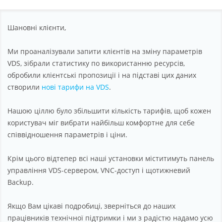
Партнерство
Підтримка
Шановні клієнти,
Про компанію
Ми проаналізували запити клієнтів на зміну параметрів
VDS, зібрали статистику по використанню ресурсів,
обробили клієнтські пропозиції і на підставі цих даних
створили
нові тарифи на VDS
.
Нашою ціллю було збільшити кількість тарифів, щоб кожен
користувач міг вибрати найбільш комфортне для себе
співвідношення параметрів і ціни.
Крім цього відтепер всі наші установки міститимуть панель
управління VDS-сервером, VNC-доступ і щотижневий
Backup.
Якщо Вам цікаві подробиці, зверніться до наших
працівників технічної підтримки і ми з радістю надамо усю