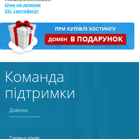
Ціни на домени
SSL сертифікат
Команда
підтримки
Дзвінок
Гаряча лінія: