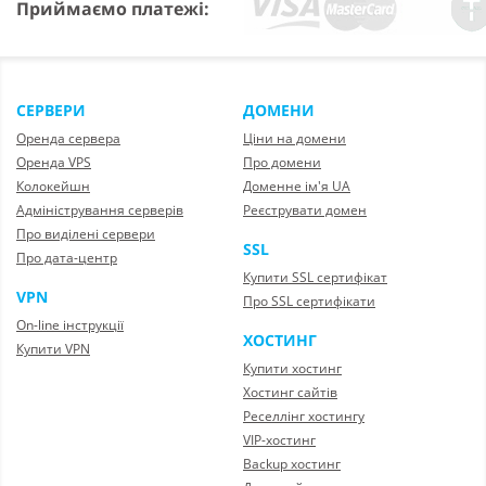
Приймаємо платежі:
СЕРВЕРИ
ДОМЕНИ
Оренда сервера
Ціни на домени
Оренда VPS
Про домени
Колокейшн
Доменне ім'я UA
Адміністрування серверів
Реєструвати домен
Про виділені сервери
SSL
Про дата-центр
Купити SSL сертифікат
VPN
Про SSL сертифікати
On-line інструкції
ХОСТИНГ
Купити VPN
Купити хостинг
Хостинг сайтів
Реселлінг хостингу
VIP-хостинг
Backup хостинг