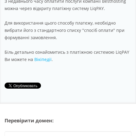
З недавнього часу оплатити послуги компанії Besthosting
Партнерство
можна через відкриту платіжну систему LiqPAY.
Підтримка
Для використання цього способу платежу, необхідно
Про компанію
вибрати його з стандартного списку "спосіб оплати" при
формуванні замовлення.
Біль детально ознайомитись з платіжною системою LiqPAY
Ви можете на
Вікіпедії
.
Перевірити домен: