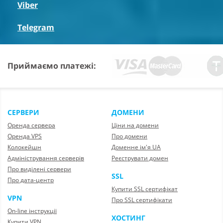
Viber
Telegram
Приймаємо платежі:
СЕРВЕРИ
ДОМЕНИ
Оренда сервера
Ціни на домени
Оренда VPS
Про домени
Колокейшн
Доменне ім'я UA
Адміністрування серверів
Реєструвати домен
Про виділені сервери
SSL
Про дата-центр
Купити SSL сертифікат
VPN
Про SSL сертифікати
On-line інструкції
ХОСТИНГ
Купити VPN