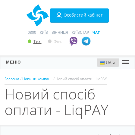
Особистий кабінет
0800
КИЇВ
ВІННИЦЯ
КИЇВСТАР
ЧАТ
Тех.
Фін.
МЕНЮ
Сервери
Головна
/
Новини компанії
/ Новий спосіб оплати - LiqPAY
Новий спосіб
Хостинг
Домени
оплати - LiqPAY
VPN
SSL