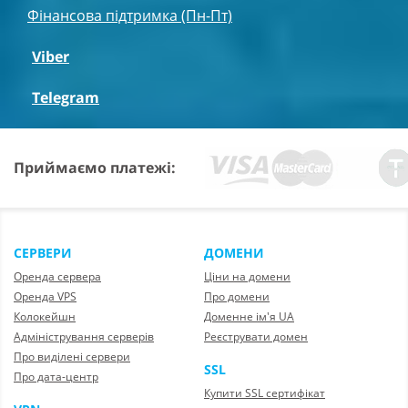
Фінансова підтримка (Пн-Пт)
Viber
Telegram
Приймаємо платежі:
СЕРВЕРИ
ДОМЕНИ
Оренда сервера
Ціни на домени
Оренда VPS
Про домени
Колокейшн
Доменне ім'я UA
Адміністрування серверів
Реєструвати домен
Про виділені сервери
SSL
Про дата-центр
Купити SSL сертифікат