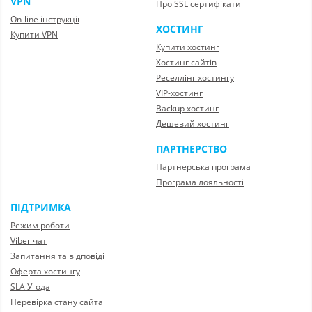
VPN
Про SSL сертифікати
On-line інструкції
ХОСТИНГ
Купити VPN
Купити хостинг
Хостинг сайтів
Реселлінг хостингу
VIP-хостинг
Backup хостинг
Дешевий хостинг
ПАРТНЕРСТВО
Партнерська програма
Програма лояльності
ПІДТРИМКА
Режим роботи
Viber чат
Запитання та відповіді
Оферта хостингу
SLA Угода
Перевірка стану сайта