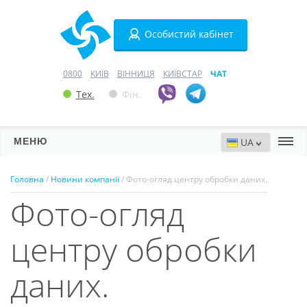
Особистий кабінет
0800
КИЇВ
ВІННИЦЯ
КИЇВСТАР
ЧАТ
Тех.
Фін.
МЕНЮ
Сервери
Головна
/
Новини компанії
/ Фото-огляд центру обробки даних.
Фото-огляд
Хостинг
Домени
центру обробки
VPN
даних.
SSL