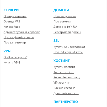
СЕРВЕРИ
ДОМЕНИ
Оренда сервера
Ціни на домени
Оренда VPS
Про домени
Колокейшн
Доменне ім'я UA
Адміністрування серверів
Реєструвати домен
Про виділені сервери
SSL
Про дата-центр
Купити SSL сертифікат
VPN
Про SSL сертифікати
On-line інструкції
ХОСТИНГ
Купити VPN
Купити хостинг
Хостинг сайтів
Реселлінг хостингу
VIP-хостинг
Backup хостинг
Дешевий хостинг
ПАРТНЕРСТВО