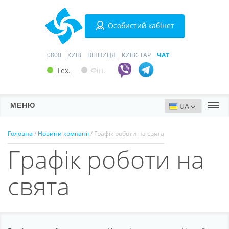
Особистий кабінет
0800
КИЇВ
ВІННИЦЯ
КИЇВСТАР
ЧАТ
Тех.
Фін.
МЕНЮ
Сервери
Головна
/
Новини компанії
/ Графік роботи на свята
Графік роботи на
Хостинг
Домени
свята
VPN
SSL