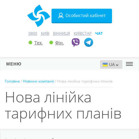
Особистий кабінет
0800
КИЇВ
ВІННИЦЯ
КИЇВСТАР
ЧАТ
Тех.
Фін.
МЕНЮ
Сервери
Головна
/
Новини компанії
/ Нова лінійка тарифних планів
Нова лінійка
Хостинг
Домени
тарифних планів
VPN
SSL