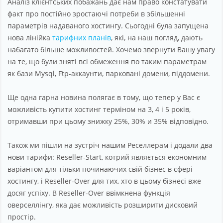
Аналіз клієнтських побажань дає нам право констатувати
Партнерство
факт про постійно зростаючі потреби в збільшенні
параметрів надаваного хостингу. Сьогодні була запущена
Підтримка
нова лінійка
тарифних планів
, які, на наш погляд, дають
Про компанію
набагато більше можливостей. Хочемо звернути Вашу увагу
на те, що були зняті всі обмеження по таким параметрам
як бази Mysql, Ftp-аккаунти, парковані домени, піддомени.
Ще одна гарна новина полягає в тому, що тепер у Вас є
можливість купити хостинг терміном на 3, 4 і 5 років,
отримавши при цьому знижку 25%, 30% и 35% відповідно.
Також ми пішли на зустріч нашим Реселлерам і додали два
нови тарифи: Reseller-Start, котрий являється економним
варіантом для тільки починаючих свій бізнес в сфері
хостингу, і Reseller-Over для тих, хто в цьому бізнесі вже
досяг успіху. В Reseller-Over ввімкнена функція
оверселлінгу, яка дає можливість розширити дисковий
простір.