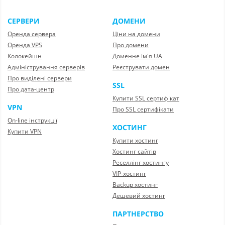
СЕРВЕРИ
ДОМЕНИ
Оренда сервера
Ціни на домени
Оренда VPS
Про домени
Колокейшн
Доменне ім'я UA
Адміністрування серверів
Реєструвати домен
Про виділені сервери
SSL
Про дата-центр
Купити SSL сертифікат
VPN
Про SSL сертифікати
On-line інструкції
ХОСТИНГ
Купити VPN
Купити хостинг
Хостинг сайтів
Реселлінг хостингу
VIP-хостинг
Backup хостинг
Дешевий хостинг
ПАРТНЕРСТВО