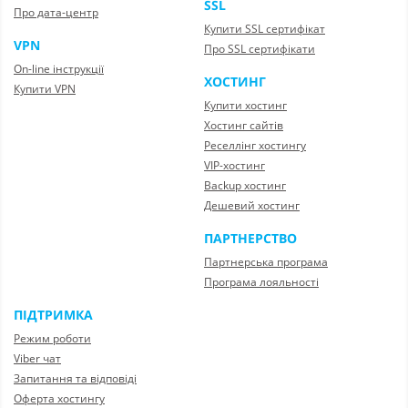
SSL
Про дата-центр
Купити SSL сертифікат
VPN
Про SSL сертифікати
On-line інструкції
ХОСТИНГ
Купити VPN
Купити хостинг
Хостинг сайтів
Реселлінг хостингу
VIP-хостинг
Backup хостинг
Дешевий хостинг
ПАРТНЕРСТВО
Партнерська програма
Програма лояльності
ПІДТРИМКА
Режим роботи
Viber чат
Запитання та відповіді
Оферта хостингу