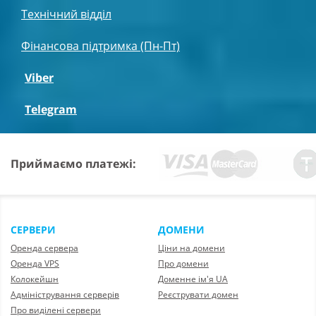
Технічний відділ
Фінансова підтримка (Пн-Пт)
Viber
Telegram
Приймаємо платежі:
СЕРВЕРИ
ДОМЕНИ
Оренда сервера
Ціни на домени
Оренда VPS
Про домени
Колокейшн
Доменне ім'я UA
Адміністрування серверів
Реєструвати домен
Про виділені сервери