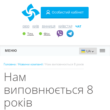
Особистий кабінет
0800
КИЇВ
ВІННИЦЯ
КИЇВСТАР
ЧАТ
Тех.
Фін.
МЕНЮ
Сервери
Головна
/
Новини компанії
/ Нам виповнюється 8 років
Нам
Хостинг
Домени
виповнюється 8
VPN
років
SSL