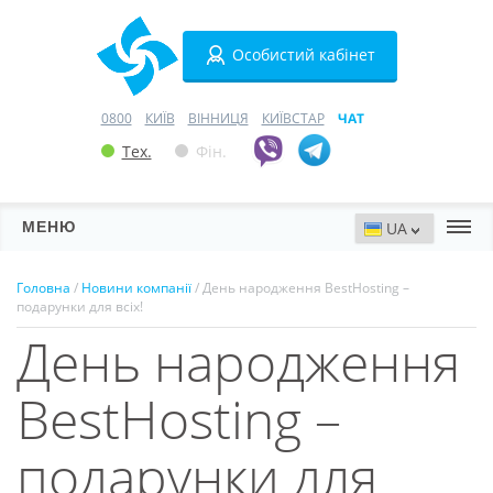
Особистий кабінет
0800
КИЇВ
ВІННИЦЯ
КИЇВСТАР
ЧАТ
Тех.
Фін.
МЕНЮ
Сервери
Головна
/
Новини компанії
/ День народження BestHosting –
подарунки для всіх!
Хостинг
День народження
Домени
BestHosting –
VPN
подарунки для
SSL