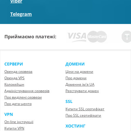
Viber
Telegram
Приймаємо платежі:
СЕРВЕРИ
ДОМЕНИ
Оренда сервера
Ціни на домени
Оренда VPS
Про домени
Колокейшн
Доменне ім'я UA
Адміністрування серверів
Реєструвати домен
Про виділені сервери
SSL
Про дата-центр
Купити SSL сертифікат
VPN
Про SSL сертифікати
On-line інструкції
ХОСТИНГ
Купити VPN