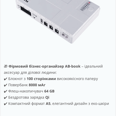
🎁
Фірмовий бізнес-органайзер AB-book
– ідеальний
аксесуар для ділової людини:
✔️ Блокнот з
100 сторінками
високоякісного паперу
✔️ Повербанк
8000 мАг
✔️ Флеш-накопичувач
64 GB
✔️ Бездротова зарядка
Qi
✔️ Компактний формат
А5
, елегантний дизайн з еко-шкіри