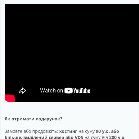
Як отримати подарунок?
Замовте або продовжіть:
хостинг
на суму
90 у.о. або
більше
,
виділений сервер або VDS
на суму від
200 у.о.
–