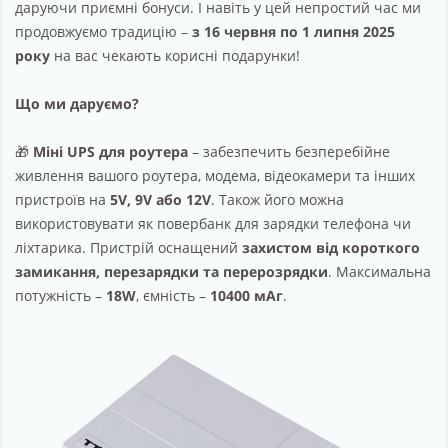
даруючи приємні бонуси. І навіть у цей непростий час ми
продовжуємо традицію –
з 16 червня по 1 липня 2025
року
на вас чекають корисні подарунки!
Що ми даруємо?
🎁
Міні UPS для роутера
– забезпечить безперебійне
живлення вашого роутера, модема, відеокамери та інших
пристроїв на
5V, 9V або 12V
. Також його можна
використовувати як повербанк для зарядки телефона чи
ліхтарика. Пристрій оснащений
захистом від короткого
замикання, перезарядки та перерозрядки
. Максимальна
потужність –
18W
, ємність –
10400 мАг
.