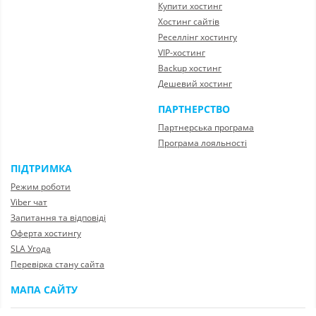
Купити хостинг
Хостинг сайтів
Реселлінг хостингу
VIP-хостинг
Backup хостинг
Дешевий хостинг
ПАРТНЕРСТВО
Партнерська програма
Програма лояльності
ПІДТРИМКА
Режим роботи
Viber чат
Запитання та відповіді
Оферта хостингу
SLA Угода
Перевірка стану сайта
МАПА САЙТУ