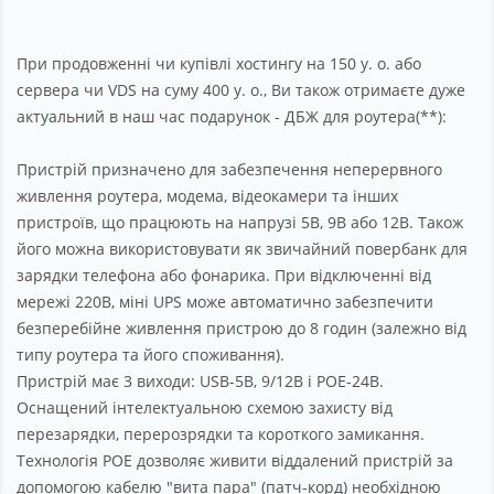
При продовженні чи купівлі хостингу на 150 у. о. або
сервера чи VDS на суму 400 у. о., Ви також отримаєте дуже
актуальний в наш час подарунок - ДБЖ для роутера(**):
Пристрій призначено для забезпечення неперервного
живлення роутера, модема, відеокамери та інших
пристроїв, що працюють на напрузі 5В, 9В або 12В. Також
його можна використовувати як звичайний повербанк для
зарядки телефона або фонарика. При відключенні від
мережі 220В, міні UPS може автоматично забезпечити
безперебійне живлення пристрою до 8 годин (залежно від
типу роутера та його споживання).
Пристрій має 3 виходи: USB-5В, 9/12В і POE-24В.
Оснащений інтелектуальною схемою захисту від
перезарядки, перерозрядки та короткого замикання.
Технологія POE дозволяє живити віддалений пристрій за
допомогою кабелю "вита пара" (патч-корд) необхідною