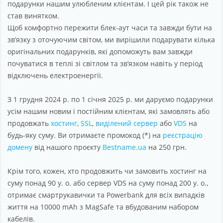
подарунки нашим улюбленим клієнтам. І цей рік також не
став винятком.
Щоб комфортно пережити блек-аут часи та завжди бути на
зв’язку з оточуючим світом, ми вирішили подарувати кілька
оригінальних подарунків, які допоможуть вам завжди
почуватися в теплі зі світлом та зв’язком навіть у період
відключень електроенергії.
З 1 грудня 2024 р. по 1 січня 2025 р. ми даруємо подарунки
усім нашим новим і постійним клієнтам, які замовлять або
продовжать
хостинг
,
SSL
,
виділений сервер
або
VDS
на
будь-яку суму. Ви отримаєте промокод (*) на
реєстрацію
домену
від нашого проєкту
Bestname.ua
на 250 грн.
Крім того, кожен, хто продовжить чи замовить хостинг на
суму понад 90 у. о. або сервер VDS на суму понад 200 у. о.,
отримає смартрукавички та Powerbank для всіх випадків
життя на 10000 mAh з MagSafe та вбудованим набором
кабелів.