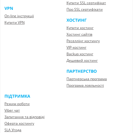
Купити SSL сертифікат
VPN
Про SSL сертифікати
On-line інструкції
ХОСТИНГ
Купити VPN
Купити хостинг
Хостинг сайтів
Реселлінг хостингу
VIP-хостинг
Backup хостинг
Дешевий хостинг
ПАРТНЕРСТВО
Партнерська програма
Програма лояльності
ПІДТРИМКА
Режим роботи
Viber чат
Запитання та відповіді
Оферта хостингу
SLA Угода