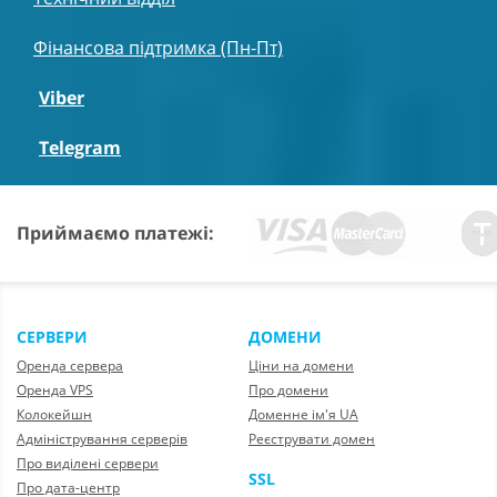
Фінансова підтримка (Пн-Пт)
Viber
Telegram
Приймаємо платежі:
СЕРВЕРИ
ДОМЕНИ
Оренда сервера
Ціни на домени
Оренда VPS
Про домени
Колокейшн
Доменне ім'я UA
Адміністрування серверів
Реєструвати домен
Про виділені сервери
SSL
Про дата-центр