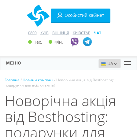
Особистий кабінет
0800
КИЇВ
ВІННИЦЯ
КИЇВСТАР
ЧАТ
Тех.
Фін.
МЕНЮ
Сервери
Головна
/
Новини компанії
/ Новорічна акція від Besthosting:
подарунки для всіх клієнтів!
Хостинг
Новорічна акція
Домени
від Besthosting:
VPN
подарунки для
SSL