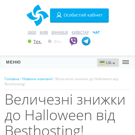
Особистий кабінет
0800
КИЇВ
ВІННИЦЯ
КИЇВСТАР
ЧАТ
Тех.
Фін.
МЕНЮ
Сервери
Головна
/
Новини компанії
/ Величезні знижки до Halloween від
Besthosting!
Хостинг
Величезні знижки
Домени
до Halloween від
VPN
Besthosting!
SSL