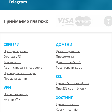
Telegram
Приймаємо платежі:
СЕРВЕРИ
ДОМЕНИ
Оренда сервера
Ціни на домени
Оренда VPS
Про домени
Колокейшн
Доменне ім'я UA
Адміністрування серверів
Реєструвати домен
Про виділені сервери
SSL
Про дата-центр
Купити SSL сертифікат
VPN
Про SSL сертифікати
On-line інструкції
ХОСТИНГ
Купити VPN
Купити хостинг
Хостинг сайтів