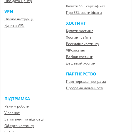
Про дата-центр
Купити SSL сертифікат
VPN
Про SSL сертифікати
On-line інструкції
ХОСТИНГ
Купити VPN
Купити хостинг
Хостинг сайтів
Реселлінг хостингу
VIP-хостинг
Backup хостинг
Дешевий хостинг
ПАРТНЕРСТВО
Партнерська програма
Програма лояльності
ПІДТРИМКА
Режим роботи
Viber чат
Запитання та відповіді
Оферта хостингу