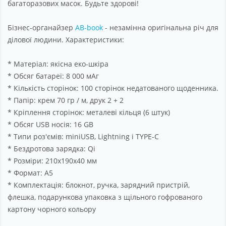
багаторазових масок. Будьте здорові!
Бізнес-органайзер
AB-book
- незамінна оригінальна річ для
ділової людини. Характеристики:
* Матеріал: якісна еко-шкіра
* Обсяг батареї: 8 000 мАг
* Кількість сторінок: 100 сторінок недатованого щоденника.
* Папір: крем 70 гр / м, друк 2 + 2
* Кріплення сторінок: металеві кільця (6 штук)
* Обсяг USB носія: 16 GB
* Типи роз'ємів: miniUSB, Lightning і TYPE-C
* Бездротова зарядка: Qi
* Розміри: 210х190х40 мм
* Формат: А5
* Комплектація: блокнот, ручка, зарядний пристрій,
флешка, подарункова упаковка з щільного гофрованого
картону чорного кольору