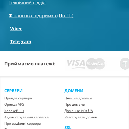
Технічний відділ
Фінансова підтримка (Пн-Пт)
Viber
Telegram
Приймаємо платежі:
СЕРВЕРИ
ДОМЕНИ
Оренда сервера
Ціни на домени
Оренда VPS
Про домени
Колокейшн
Доменне ім'я UA
Адміністрування серверів
Реєструвати домен
Про виділені сервери
SSL