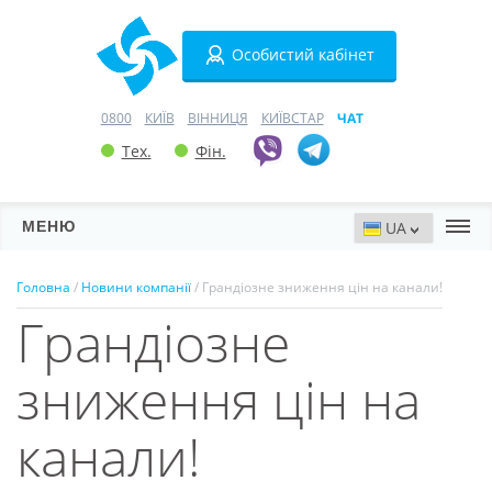
Особистий кабінет
0800
КИЇВ
ВІННИЦЯ
КИЇВСТАР
ЧАТ
Тех.
Фін.
МЕНЮ
Сервери
Головна
/
Новини компанії
/ Грандіозне зниження цін на канали!
Грандіозне
Хостинг
Домени
зниження цін на
VPN
канали!
SSL