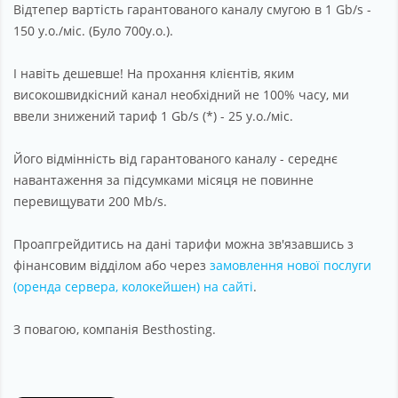
Відтепер вартість гарантованого каналу смугою в 1 Gb/s -
150 у.о./міс. (Було 700у.о.).
І навіть дешевше! На прохання клієнтів, яким
високошвидкісний канал необхідний не 100% часу, ми
ввели знижений тариф 1 Gb/s (*) - 25 у.о./міс.
Його відмінність від гарантованого каналу - середнє
навантаження за підсумками місяця не повинне
перевищувати 200 Mb/s.
Проапгрейдитись на дані тарифи можна зв'язавшись з
фінансовим відділом або через
замовлення нової послуги
(оренда сервера, колокейшен) на сайті
.
З повагою, компанія Besthosting.