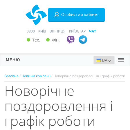
Особистий кабінет
0800
КИЇВ
ВІННИЦЯ
КИЇВСТАР
ЧАТ
Тех.
Фін.
МЕНЮ
Сервери
Головна
/
Новини компанії
/ Новорічне поздоровлення і графік роботи
Новорічне
Хостинг
Домени
поздоровлення і
VPN
графік роботи
SSL