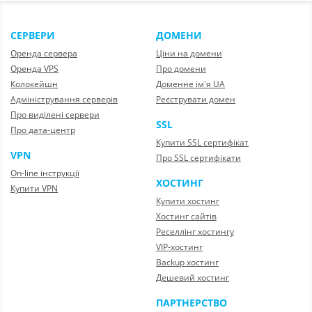
СЕРВЕРИ
ДОМЕНИ
Оренда сервера
Ціни на домени
Оренда VPS
Про домени
Колокейшн
Доменне ім'я UA
Адміністрування серверів
Реєструвати домен
Про виділені сервери
SSL
Про дата-центр
Купити SSL сертифікат
VPN
Про SSL сертифікати
On-line інструкції
ХОСТИНГ
Купити VPN
Купити хостинг
Хостинг сайтів
Реселлінг хостингу
VIP-хостинг
Backup хостинг
Дешевий хостинг
ПАРТНЕРСТВО