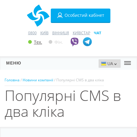
Особистий кабінет
0800
КИЇВ
ВІННИЦЯ
КИЇВСТАР
ЧАТ
Тех.
Фін.
МЕНЮ
Сервери
Головна
/
Новини компанії
/ Популярні CMS в два кліка
Популярні CMS в
Хостинг
Домени
два кліка
VPN
SSL