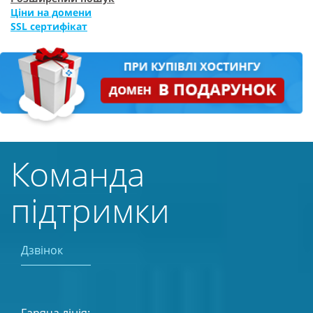
Ціни на домени
SSL сертифікат
Команда
підтримки
Дзвінок
Гаряча лінія: