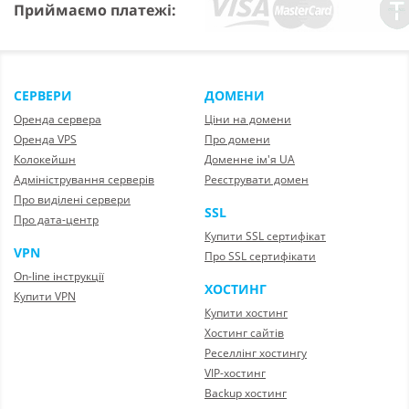
Приймаємо платежі:
СЕРВЕРИ
ДОМЕНИ
Оренда сервера
Ціни на домени
Оренда VPS
Про домени
Колокейшн
Доменне ім'я UA
Адміністрування серверів
Реєструвати домен
Про виділені сервери
SSL
Про дата-центр
Купити SSL сертифікат
VPN
Про SSL сертифікати
On-line інструкції
ХОСТИНГ
Купити VPN
Купити хостинг
Хостинг сайтів
Реселлінг хостингу
VIP-хостинг
Backup хостинг