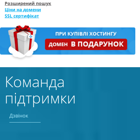
Розширений пошук
Ціни на домени
SSL сертифікат
Команда
підтримки
Дзвінок