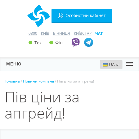
Особистий кабінет
0800
КИЇВ
ВІННИЦЯ
КИЇВСТАР
ЧАТ
Тех.
Фін.
МЕНЮ
Сервери
Головна
/
Новини компанії
/ Пів ціни за апгрейд!
Пів ціни за
Хостинг
Домени
апгрейд!
VPN
SSL