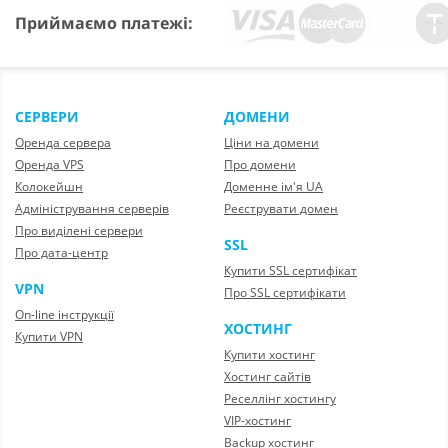
Приймаємо платежі:
СЕРВЕРИ
ДОМЕНИ
Оренда сервера
Ціни на домени
Оренда VPS
Про домени
Колокейшн
Доменне ім'я UA
Адміністрування серверів
Реєструвати домен
Про виділені сервери
SSL
Про дата-центр
Купити SSL сертифікат
VPN
Про SSL сертифікати
On-line інструкції
ХОСТИНГ
Купити VPN
Купити хостинг
Хостинг сайтів
Реселлінг хостингу
VIP-хостинг
Backup хостинг