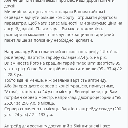
Але не ця! Ми пам’ятаємо і про Вас, наші дорогі клієнти,
друзі!
Ми вирішили, що саме час надати Вашим сайтам і
серверам відчути більше комфорту і отримати додаткові
параметри, щоб мати запас міцності. Ми знижуємо ціни на
апгрейд вдвічі! Тільки зараз Ви маєте можливість
розширити можливості послуг, покращивши тарифний
пакет лише за половину необхідної доплати.
Наприклад, у Вас сплачений хостинг по тарифу "Ultra" на
рік вперед. Вартість тарифу складає 37,4 у.о. на рік.
Ви змінюєте його на кращий тариф "Medium" (вартість 95
у.о. на рік). Отже Вам потрібно сплатити лише (95 - 37.4) / 2
= 28.8 у.о.
Тобто вдвічі менше, ніж реальна вартість апгрейду.
Або Ви орендуєте сервер з конфігурацією, припустимо,
"Атом", скажімо, за 24 у.о. в місяць. Ви вирішили, що Вам
потрібен сервер-монстр, наприклад, двохпроцесорний "e5-
2620" за 290 у.о. в місяць.
Сервер сплачено на місяць. Вартість апгрейду складе (290
у.о. - 24 у.о.) / 2 = 133 у.о.
Апгрейд для хостингу доступний з білінг-панелі і вже