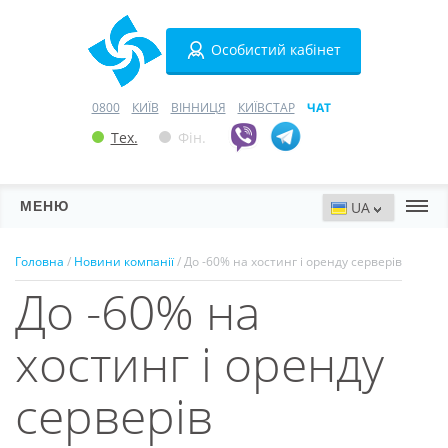
Особистий кабінет
0800
КИЇВ
ВІННИЦЯ
КИЇВСТАР
ЧАТ
Тех.
Фін.
МЕНЮ
Сервери
Головна
/
Новини компанії
/ До -60% на хостинг і оренду серверів
До -60% на
Хостинг
Домени
хостинг і оренду
VPN
серверів
SSL