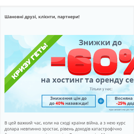
Партнерство
Підтримка
Шановні друзі, клієнти, партнери!
Про компанію
В цей важкий час, коли на сході країни війна, а з нею курс
долара невпинно зростає, рівень доходів катастрофічно