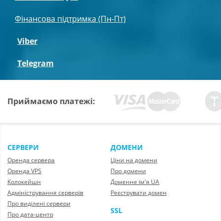
Фінансова підтримка (Пн-Пт)
Viber
Telegram
Приймаємо платежі:
СЕРВЕРИ
ДОМЕНИ
Оренда сервера
Ціни на домени
Оренда VPS
Про домени
Колокейшн
Доменне ім'я UA
Адміністрування серверів
Реєструвати домен
Про виділені сервери
SSL
Про дата-центр