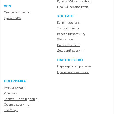
Купити SSL сертифікат
VPN
Про SSL сертифікати
On-line інструкції
ХОСТИНГ
Купити VPN
Купити хостинг
Хостинг сайтів
Реселлінг хостингу
VIP-хостинг
Backup хостинг
Дешевий хостинг
ПАРТНЕРСТВО
Партнерська програма
Програма лояльності
ПІДТРИМКА
Режим роботи
Viber чат
Запитання та відповіді
Оферта хостингу
SLA Угода