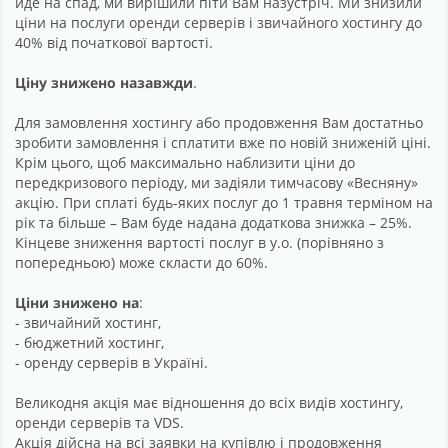
йде на спад, ми вирішили піти Вам назустріч. Ми знизили
ціни на послуги оренди серверів і звичайного хостингу до
40% від початкової вартості.
Ціну знижено назавжди
.
Для замовлення хостингу або продовження Вам достатньо
зробити замовлення і сплатити вже по новій зниженій ціні.
Крім цього, щоб максимально наблизити ціни до
передкризового періоду, ми задіяли тимчасову «Весняну»
акцію. При сплаті будь-яких послуг до 1 травня терміном на
рік та більше – Вам буде надана додаткова знижка – 25%.
Кінцеве зниження вартості послуг в у.о. (порівняно з
попередньою) може скласти до 60%.
Ціни знижено на
:
- звичайний хостинг,
- бюджетний хостинг,
- оренду серверів в Україні.
Великодня акція має відношення до всіх видів хостингу,
оренди серверів та VDS.
Акція дійсна на всі заявки на купівлю і продовження