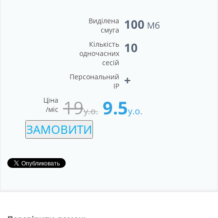
Виділена
100
Мб
смуга
Кількість
10
одночасних
сесій
Персональний
+
IP
Ціна
19
9.5
/міс
у.о.
у.о.
ЗАМОВИТИ