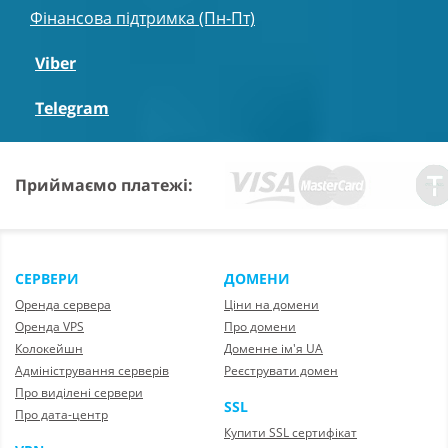
Фінансова підтримка (Пн-Пт)
Viber
Telegram
Приймаємо платежі:
СЕРВЕРИ
ДОМЕНИ
Оренда сервера
Ціни на домени
Оренда VPS
Про домени
Колокейшн
Доменне ім'я UA
Адміністрування серверів
Реєструвати домен
Про виділені сервери
SSL
Про дата-центр
Купити SSL сертифікат