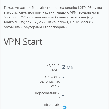
Також ми хотіли б відмітити, що технологію L2TP IPSec, що
використовується при наданні нашого VPN, вбудовано в
більшості ОС, починаючи з мобільних телефонів (під
Android, iOS) закінчуючи ПК (Windows, Linux, MacOS),
розумними роутерами і телевізорами.
VPN Start
Виділена
2
Мб
смуга
Кількість
1
одночасних
сесій
Персональний
-
IP
Ціна / міс
3