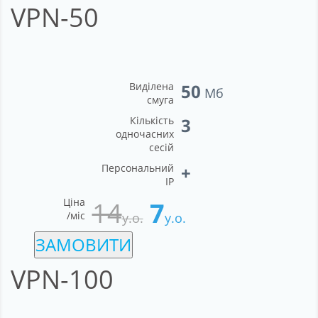
VPN-50
Виділена
50
Мб
смуга
Кількість
3
одночасних
сесій
Персональний
+
IP
Ціна
14
7
/міс
у.о.
у.о.
ЗАМОВИТИ
VPN-100