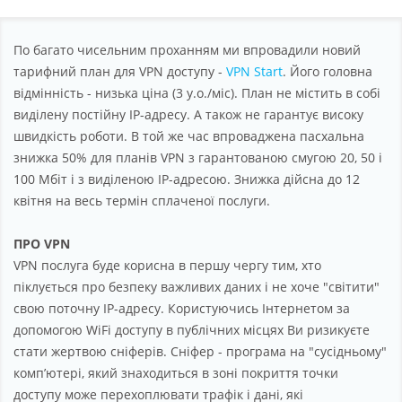
Партнерство
Підтримка
По багато чисельним проханням ми впровадили новий
тарифний план для VPN доступу -
VPN Start
. Його головна
Про компанію
відмінність - низька ціна (3 у.о./міс). План не містить в собі
виділену постійну IP-адресу. А також не гарантує високу
швидкість роботи. В той же час впроваджена пасхальна
знижка 50% для планів VPN з гарантованою смугою 20, 50 і
100 Мбіт і з виділеною IP-адресою. Знижка дійсна до 12
квітня на весь термін сплаченої послуги.
ПРO VPN
VPN послуга буде корисна в першу чергу тим, хто
піклується про безпеку важливих даних і не хоче "світити"
свою поточну IP-адресу. Користуючись Інтернетом за
допомогою WiFi доступу в публічних місцях Ви ризикуєте
стати жертвою сніферів. Сніфер - програма на "сусідньому"
комп’ютері, який знаходиться в зоні покриття точки
доступу може перехоплювати трафік і дані, які