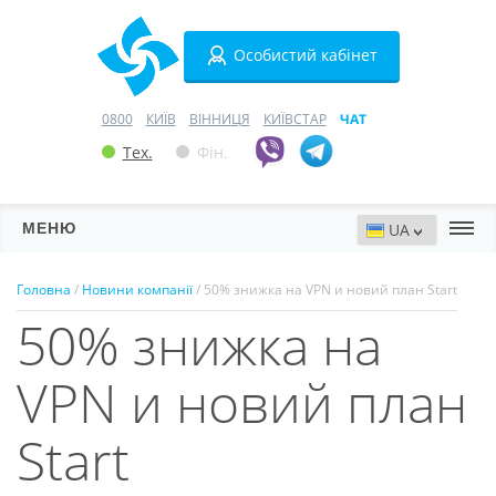
Особистий кабінет
0800
КИЇВ
ВІННИЦЯ
КИЇВСТАР
ЧАТ
Тех.
Фін.
МЕНЮ
Сервери
Головна
/
Новини компанії
/ 50% знижка на VPN и новий план Start
50% знижка на
Хостинг
Домени
VPN и новий план
VPN
Start
SSL