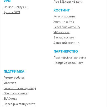
VPN
Про SSL сертифікати
On-line інструкції
ХОСТИНГ
Купити VPN
Купити хостинг
Хостинг сайтів
Реселлінг хостингу
VIP-хостинг
Backup хостинг
Дешевий хостинг
ПАРТНЕРСТВО
Партнерська програма
Програма лояльності
ПІДТРИМКА
Режим роботи
Viber чат
Запитання та відповіді
Оферта хостингу
SLA Угода
Перевірка стану сайта