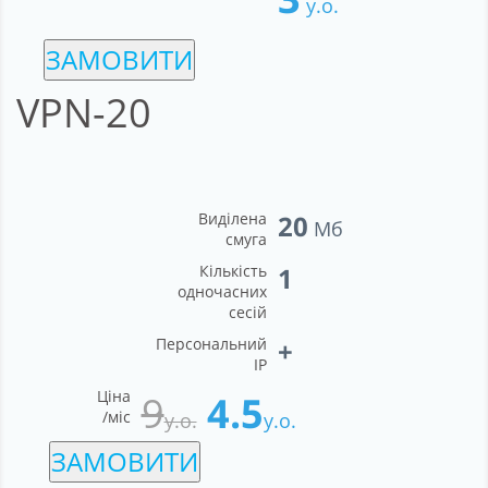
у.о.
ЗАМОВИТИ
VPN-20
Виділена
20
Мб
смуга
Кількість
1
одночасних
сесій
Персональний
+
IP
Ціна
9
4.5
/міс
у.о.
у.о.
ЗАМОВИТИ