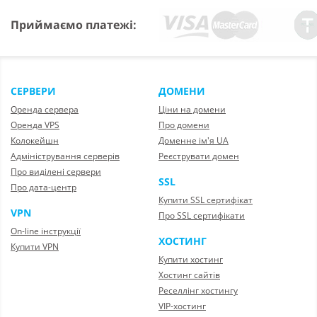
Приймаємо платежі:
СЕРВЕРИ
ДОМЕНИ
Оренда сервера
Ціни на домени
Оренда VPS
Про домени
Колокейшн
Доменне ім'я UA
Адміністрування серверів
Реєструвати домен
Про виділені сервери
SSL
Про дата-центр
Купити SSL сертифікат
VPN
Про SSL сертифікати
On-line інструкції
ХОСТИНГ
Купити VPN
Купити хостинг
Хостинг сайтів
Реселлінг хостингу
VIP-хостинг