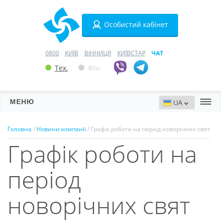
Особистий кабінет
0800
КИЇВ
ВІННИЦЯ
КИЇВСТАР
ЧАТ
Тех.
Фін.
МЕНЮ
Сервери
Головна
/
Новини компанії
/ Графік роботи на період новорічних свят
Графік роботи на
Хостинг
Домени
період
VPN
новорічних свят
SSL