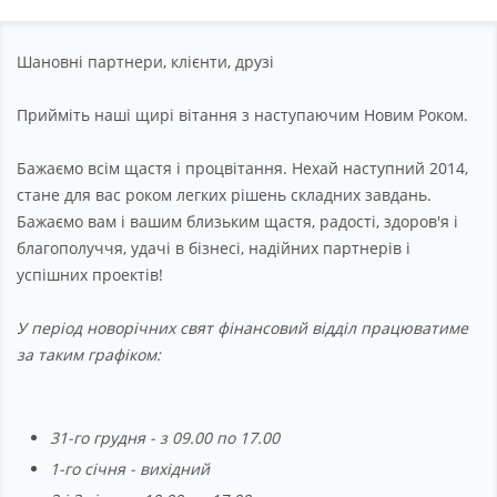
Партнерство
Підтримка
Шановні партнери, клієнти, друзі
Про компанію
Прийміть наші щирі вітання з наступаючим Новим Роком.
Бажаємо всім щастя і процвітання. Нехай наступний 2014,
стане для вас роком легких рішень складних завдань.
Бажаємо вам і вашим близьким щастя, радості, здоров'я і
благополуччя, удачі в бізнесі, надійних партнерів і
успішних проектів!
У період новорічних свят фінансовий відділ працюватиме
за таким графіком:
31-го грудня - з 09.00 по 17.00
1-го січня - вихідний