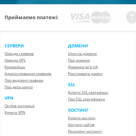
Приймаємо платежі:
СЕРВЕРИ
ДОМЕНИ
Оренда сервера
Ціни на домени
Оренда VPS
Про домени
Колокейшн
Доменне ім'я UA
Адміністрування серверів
Реєструвати домен
Про виділені сервери
SSL
Про дата-центр
Купити SSL сертифікат
VPN
Про SSL сертифікати
On-line інструкції
ХОСТИНГ
Купити VPN
Купити хостинг
Хостинг сайтів
Реселлінг хостингу