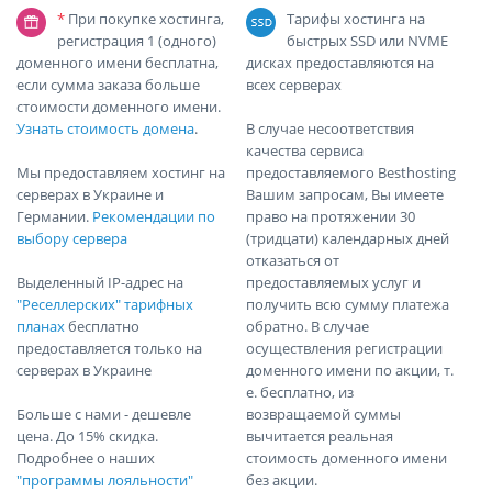
*
При покупке хостинга,
Тарифы хостинга на
регистрация 1 (одного)
быстрых SSD или NVME
доменного имени бесплатна,
дисках предоставляются на
если сумма заказа больше
всех серверах
стоимости доменного имени.
Узнать стоимость домена
.
В случае несоответствия
качества сервиса
Мы предоставляем хостинг на
предоставляемого Вesthosting
серверах в Украине и
Вашим запросам, Вы имеете
Германии.
Рекомендации по
право на протяжении 30
выбору сервера
(тридцати) календарных дней
отказаться от
Выделенный IP-адрес на
предоставляемых услуг и
"Реселлерских" тарифных
получить всю сумму платежа
планах
бесплатно
обратно. В случае
предоставляется только на
осуществления регистрации
серверах в Украине
доменного имени по акции, т.
е. бесплатно, из
Больше с нами - дешевле
возвращаемой суммы
цена. До 15% скидка.
вычитается реальная
Подробнее о наших
стоимость доменного имени
"программы лояльности"
без акции.