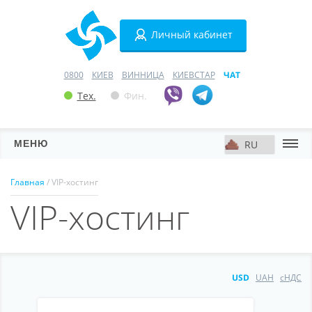
Личный кабинет
0800
КИЕВ
ВИННИЦА
КИЕВСТАР
ЧАТ
Тех.
Фин.
МЕНЮ
Серверы
Главная
/ VIP-хостинг
VIP-хостинг
Хостинг
Домены
VPN
USD
UAH
сНДС
SSL