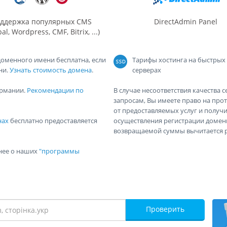
ддержка популярных CMS
DirectAdmin Panel
al, Wordpress, CMF, Bitrix, ...)
 доменного имени бесплатна, если
Тарифы хостинга на быстрых 
ни.
Узнать стоимость домена
.
серверах
ермании.
Рекомендации по
В случае несоответствия качества 
запросам, Вы имеете право на прот
от предоставляемых услуг и получи
нах
бесплатно предоставляется
осуществления регистрации доменно
возвращаемой суммы вычитается р
бнее о наших
"программы
Проверить