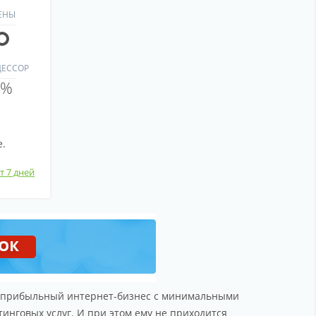
ЕНЫ
ЦЕССОР
 %
е.
т 7 дней
ой прибыльный интернет-бизнес с минимальными
инговых услуг. И при этом ему не приходится