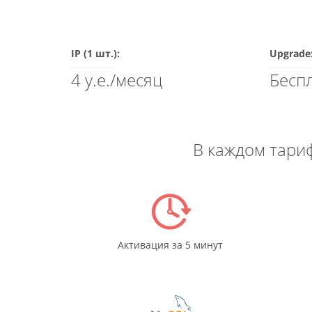
IP (1 шт.):
Upgrade
4 у.е./месяц
Бесп
В каждом тари
Активация за 5 минут