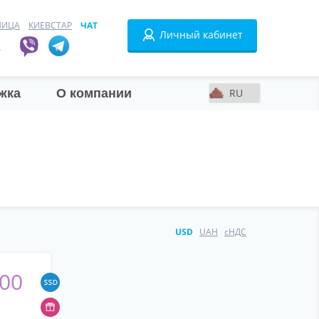
НИЦА
КИЕВСТАР
ЧАТ
Личный кабинет
.
жка
О компании
USD
UAH
сНДС
200