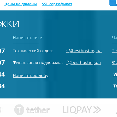
Цены на домены
SSL сертификат
жки
Написать тикет
Ча
07
Технический отдел:
s@besthosting.ua
Те
07
Финансовая поддержка:
f@besthosting.ua
Фи
44
V
Написать жалобу
34
T