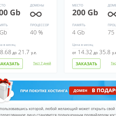
СТО
ДОМЕНЫ
МЕСТО
ДОМ
00 Gb
200 Gb
МЯТЬ
ПРОЦЕССОР
ПАМЯТЬ
ПРО
 Gb
40 %
4 Gb
75
на
в месяц
Цена
в месяц
8.68
21.7
14.32
35.8
до
у.е.
от
до
у.
ЗАКАЗАТЬ
Тест 7 дней
ЗАКАЗАТЬ
Тес
воспользовавшись которой, любой желающий может открыть св
интересованное лицо становится полноценным провайдером хост