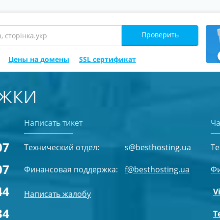
Проверить
Цены на домены
SSL сертификат
жки
Написать тикет
Ча
07
Технический отдел:
s@besthosting.ua
Те
07
Финансовая поддержка:
f@besthosting.ua
Фи
44
V
Написать жалобу
34
T