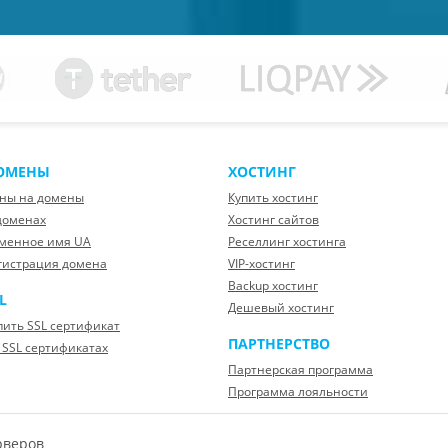
ОМЕНЫ
ХОСТИНГ
ны на домены
Купить хостинг
доменах
Хостинг сайтов
менное имя UA
Реселлинг хостинга
гистрация домена
VIP-хостинг
Backup хостинг
L
Дешевый хостинг
пить SSL сертификат
ПАРТНЕРСТВО
 SSL сертификатах
Партнерская программа
Программа лояльности
рверов