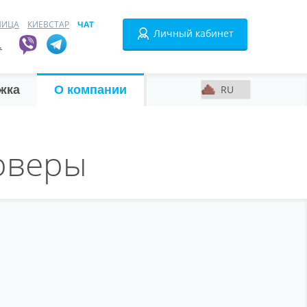
НИЦА
КИЕВСТАР
ЧАТ
Личный кабинет
.
жка
О компании
рверы