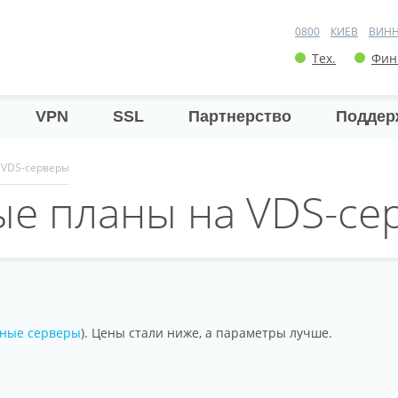
0800
КИЕВ
ВИН
Тех.
Фин
VPN
SSL
Партнерство
Поддер
 VDS-серверы
е планы на VDS-се
ьные серверы
). Цены стали ниже, а параметры лучше.