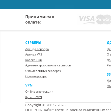
Принимаем к
оплате:
СЕРВЕРЫ
Д
Аренда сервера
Це
Аренда VPS
О 
Колокейшн
До
Администрирование серверов
Ре
О выделенных серверах
SS
О дата-центре
Ку
VPN
Об
On-line инструкции
Купить VPN
Copyright © 2003 - 2026
ООО "ОН-ЛАЙН" Хостинг, аренда выделенных се