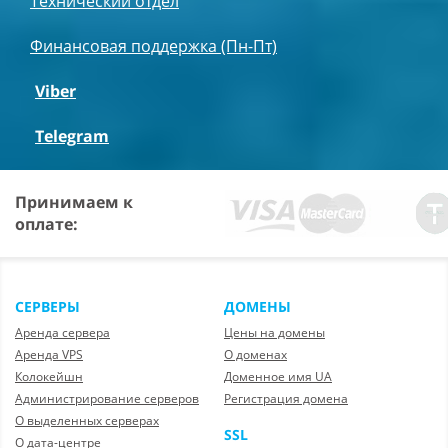
Технический отдел
Финансовая поддержка (Пн-Пт)
Viber
Telegram
Принимаем к
оплате:
СЕРВЕРЫ
ДОМЕНЫ
Аренда сервера
Цены на домены
Аренда VPS
О доменах
Колокейшн
Доменное имя UA
Администрирование серверов
Регистрация домена
О выделенных серверах
SSL
О дата-центре