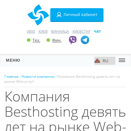
Личный кабинет
0800
КИЕВ
ВИННИЦА
КИЕВСТАР
ЧАТ
Тех.
Фин.
МЕНЮ
Серверы
Главная
/
Новости компании
/ Компания Besthosting девять лет на
рынке Web-услуг!
Хостинг
Компания
Домены
Besthosting девять
VPN
лет на рынке Web-
SSL