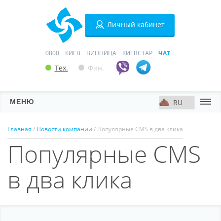
Личный кабинет
0800
КИЕВ
ВИННИЦА
КИЕВСТАР
ЧАТ
Тех.
Фин.
МЕНЮ
Серверы
Главная
/
Новости компании
/ Популярные CMS в два клика
Популярные CMS
Хостинг
Домены
в два клика
VPN
SSL