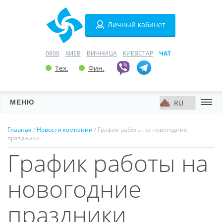
Личный кабинет
0800
КИЕВ
ВИННИЦА
КИЕВСТАР
ЧАТ
Тех.
Фин.
МЕНЮ
Серверы
Главная
/
Новости компании
/ График работы на новогодние
праздники
Хостинг
График работы на
Домены
новогодние
VPN
праздники
SSL