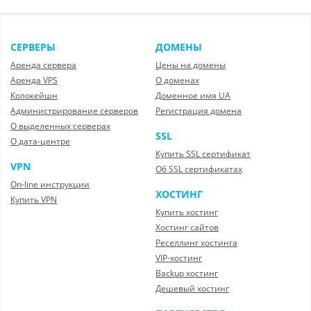
СЕРВЕРЫ
ДОМЕНЫ
Аренда сервера
Цены на домены
Аренда VPS
О доменах
Колокейшн
Доменное имя UA
Администрирование серверов
Регистрация домена
О выделенных серверах
SSL
О дата-центре
Купить SSL сертификат
VPN
Об SSL сертификатах
On-line инструкции
ХОСТИНГ
Купить VPN
Купить хостинг
Хостинг сайтов
Реселлинг хостинга
VIP-хостинг
Backup хостинг
Дешевый хостинг