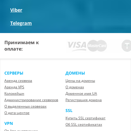
Viber
Telegram
Принимаем к
оплате:
СЕРВЕРЫ
ДОМЕНЫ
Аренда сервера
Цены на домены
Аренда VPS
О доменах
Колокейшн
Доменное имя UA
Администрирование серверов
Регистрация домена
О выделенных серверах
SSL
О дата-центре
Купить SSL сертификат
VPN
Об SSL сертификатах
On-line инструкции