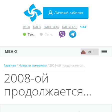
Личный кабинет
0800
КИЕВ
ВИННИЦА
КИЕВСТАР
ЧАТ
Тех.
Фин.
МЕНЮ
Серверы
Главная
/
Новости компании
/ 2008-ой продолжается...
2008-ой
Хостинг
Домены
продолжается...
VPN
SSL