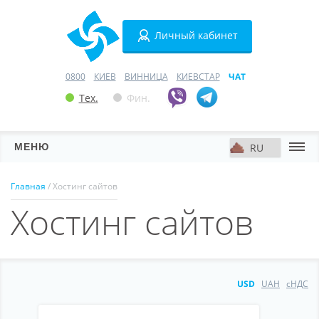
Личный кабинет
0800
КИЕВ
ВИННИЦА
КИЕВСТАР
ЧАТ
Тех.
Фин.
МЕНЮ
Серверы
Главная
/ Хостинг сайтов
Хостинг сайтов
Хостинг
Домены
VPN
USD
UAH
сНДС
SSL