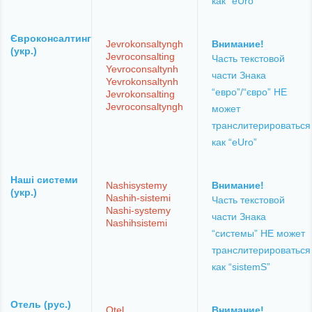
как “eUro”
Євроконсалтинг
Jevrokonsaltyngh
Внимание!
(укр.)
Jevroconsalting
Часть текстовой
Yevroconsaltynh
части Знака
Yevrokonsaltynh
“евро”/“євро” НЕ
Jevrokonsalting
Jevroconsaltyngh
может
транслитерироваться
как “eUro”
Наші системи
Nashisystemy
Внимание!
(укр.)
Nashih-sistemi
Часть текстовой
Nashi-systemy
части Знака
Nashihsistemi
“системы” НЕ может
транслитерироваться
как “sistemS”
Отель (рус.)
Otel
Внимание!