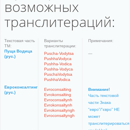
возможных
транслитераций:
Текстовая часть
Варианты
Примечания:
ТМ:
транслитерации:
Пуща Водица
Puscha-Vodytsa
—
(рус.)
PushhaVodyca
Pushha-Vodica
Pushha-Vodyca
PuschaVodytsa
PushhaVodica
Евроконсалтинг
Evroconsalting
Внимание!
(рус.)
Evrokonsalting
Часть текстовой
Evroconsaltynh
части Знака
Evrokonsaltynh
“евро”/“євро” НЕ
Evrokonsaltyngh
Evroconsaltyngh
может
транслитерироваться