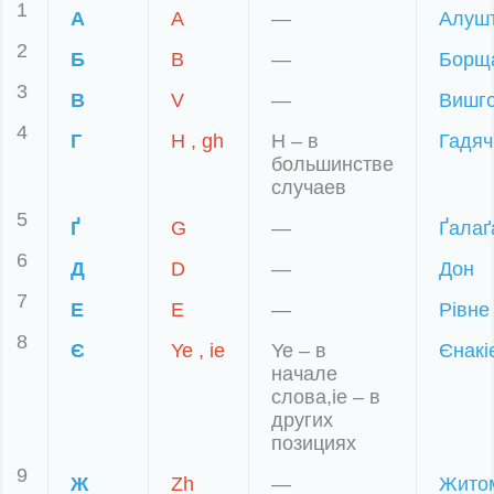
1
А
A
—
Алуш
2
Б
B
—
Борща
3
В
V
—
Вишг
4
Г
H , gh
Н – в
Гадяч
большинстве
случаев
5
Ґ
G
—
Ґалаґ
6
Д
D
—
Дон
7
Е
Е
—
Рівне
8
Є
Ye , ie
Ye – в
Єнакі
начале
слова,ie – в
других
позициях
9
Ж
Zh
—
Жито