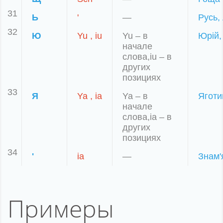
31
Ь
'
—
Русь,
32
Ю
Yu , iu
Yu – в
Юрій,
начале
слова,iu – в
других
позициях
33
Я
Ya , ia
Ya – в
Яготи
начале
слова,ia – в
других
позициях
34
'
ia
—
Знам'
Примеры