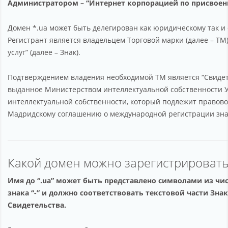
Администратором – “Интернет корпорацией по присвоени
Affiliation
Support
Домен *.ua может быть делегирован как юридическому так и 
Регистрант является владельцем Торговой марки (далее – ТМ
About company
услуг” (далее – Знак).
Подтверждением владения необходимой ТМ является “Свидетел
выданное Министерством интеллектуальной собственности 
интеллектуальной собственности, который подлежит правов
Мадридскому соглашению о международной регистрации зна
Какой домен можно зарегистрировать
Имя до “.ua” может быть представлено символами из чис
знака “-” и должно соответствовать текстовой части Зна
Свидетельства.