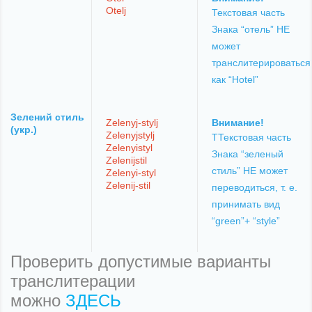
Otelj
Текстовая часть
Знака “отель” НЕ
может
транслитерироваться
как “Hotel”
Зелений стиль
Zelenyj-stylj
Внимание!
(укр.)
Zelenyjstylj
ТТекстовая часть
Zelenyistyl
Знака “зеленый
Zelenijstil
стиль” НЕ может
Zelenyi-styl
Zelenij-stil
переводиться, т. е.
принимать вид
“green”+ “style”
Проверить допустимые варианты
транслитерации
можно
ЗДЕСЬ