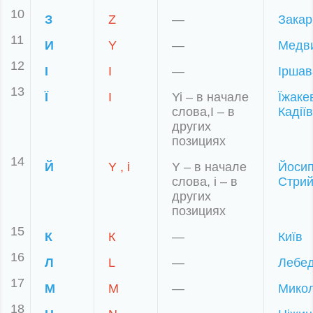
10
З
Z
—
Закар
11
И
Y
—
Медв
12
І
І
—
Іршав
13
Ї
I
Yi – в начале
Їжаке
слова,I – в
Кадії
других
позициях
14
Й
Y , i
Y – в начале
Йосип
слова, i – в
Стри
других
позициях
15
К
К
—
Київ
16
Л
L
—
Лебе
17
М
М
—
Микол
18