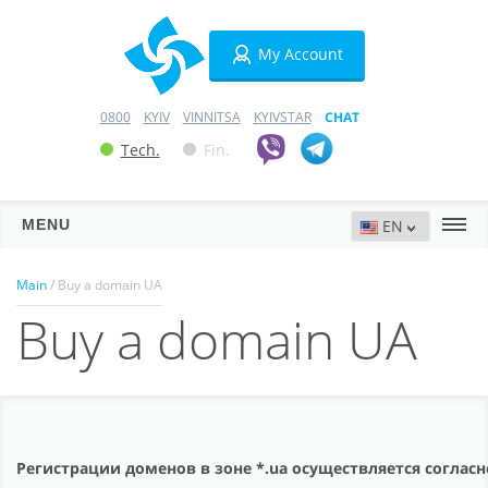
My Account
0800
KYIV
VINNITSA
KYIVSTAR
CHAT
Tech.
Fin.
MENU
Servers
Main
/ Buy a domain UA
Buy a domain UA
Hosting
Domains
VPN
SSL
Регистрации доменов в зоне *.ua осуществляется соглас