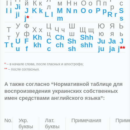
І і
й
К к
м
Н н
О о
П п
с
Jі
л
р
I i
J
K k
M
N n
O o
P p
S
jі
L l
R r
j
*
m
s
У
Ф
Ц
Ш
Ю
Я
Ь
Т
Х х
Ч ч
Щ щ
у
ф
ц
ш
ю
я
ь
т
Kh
Ch
Shh
U
F
С
Sh
Ju
Ja
J
T t
kh
ch
shh
u
f
с
sh
ju
ja
j
**
*
– в начале слова, после гласных и апострофа;
**
– после согласных.
А также согласно “Нормативной таблице для
воспроизведения украинских собственных
имен средствами английского языка”:
No.
Укр.
Лат.
Примечания
Прим
буквы
буквы