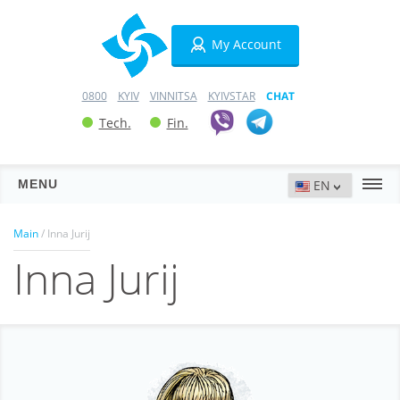
My Account
0800
KYIV
VINNITSA
KYIVSTAR
CHAT
Tech.
Fin.
MENU
Servers
Main
/ Inna Jurij
Inna Jurij
Hosting
Domains
VPN
Previous
Nex
SSL